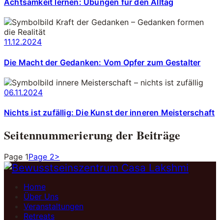
Achtsamkeit lernen: Übungen für den Alltag
11.12.2024
Die Macht der Gedanken: Vom Opfer zum Gestalter
06.11.2024
Nichts ist zufällig: Die Kunst der inneren Meisterschaft
Seitennummerierung der Beiträge
Page
1
Page
2
>
Home
Über Uns
Veranstaltungen
Retreats